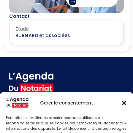
Contact
Étude
BURGARD et associées
Gérer le consentement
Devenir annonceur
Contact
Pour offrir les meilleures expériences, nous utilisons des
Besoin d'aide
technologies telles que les cookies pour stocker et/ou accéder aux
informations des appareils. Le fait de consentir à ces technologies
Actualités