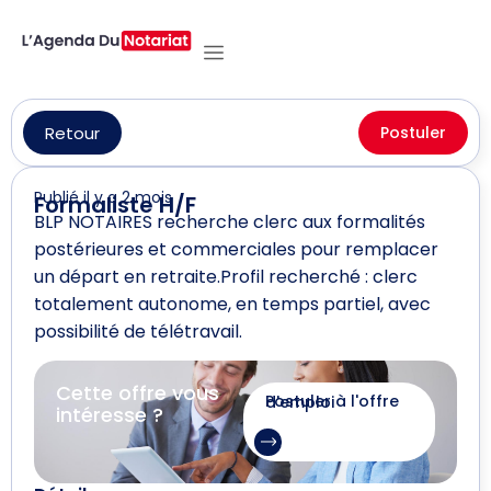
Retour
Postuler
Publié il y a 2 mois
Formaliste H/F
BLP NOTAIRES recherche clerc aux formalités
postérieures et commerciales pour remplacer
un départ en retraite.Profil recherché : clerc
totalement autonome, en temps partiel, avec
possibilité de télétravail.
Cette offre vous
Postuler à l'offre d'emploi
intéresse ?