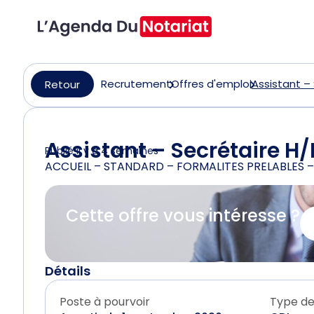
Recrutement
Offres d'emploi
Assistant –
Retour
Assistant – Secrétaire H/
Publié il y a 4 semaines
ACCUEIL – STANDARD – FORMALITES PRELABLES 
Cette offre vous intéresse ?
Détails
Poste à pourvoir
Type de