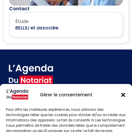
Contact
Étude
BELLILI et associée
Gérer le consentement
Devenir annonceur
Contact
Pour offrir les meilleures expériences, nous utilisons des
Besoin d'aide
technologies telles que les cookies pour stocker et/ou accéder aux
informations des appareils. Le fait de consentir à ces technologies
Actualités
nous permettra de traiter des données telles que le comportement
Évènements
de navigation ou les ID uniques sur ce site. Le fait de ne pas