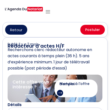
Retour
Postuler
Publié il y a 2 mois
Rédacteur d’actes H/F
Recherchons clerc rédacteur autonome en
actes courants à temps plein (36 h). 5 ans
d’expérience minimum. 1 jour de télétravail
possible (post période d’essai)
Cette offre vous
Postuler à l'offre d'emploi
intéresse ?
Détails