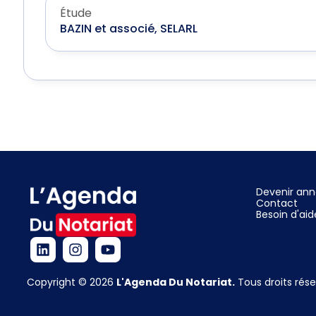
Étude
BAZIN et associé, SELARL
Devenir an
Contact
Besoin d'aid
Copyright © 2026
L'Agenda Du Notariat.
Tous droits rése