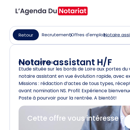
Recrutement
Offres d'emploi
Notaire assi
Retour
Notaire assistant H/F
Publié il y a 1 mois
Etude située sur les bords de Loire aux portes d
notaire assistant en vue évolution rapide, avec e
Missions : rédaction d’actes de tous types, réce
avant nomination NS. Profil: Expérience bienvenue
Poste à pourvoir pour la rentrée. A bientôt!
Cette offre vous intéresse ?