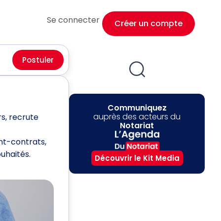
Se connecter
Créer un compte
Postuler
Communiquez
auprès des acteurs du
s, recrute
Notariat
nt-contrats,
uhaités.
Découvrir le Kit Media