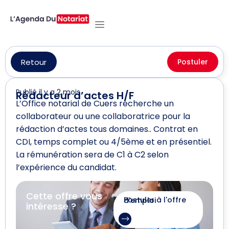
Retour
Postuler
Publié il y a 2 mois
Rédacteur d’actes H/F
L’Office notarial de Cuers recherche un
collaborateur ou une collaboratrice pour la
rédaction d’actes tous domaines.. Contrat en
CDI, temps complet ou 4/5ème et en présentiel.
La rémunération sera de C1 à C2 selon
l’expérience du candidat.
Cette offre vous
Postuler à l'offre d'emploi
intéresse ?