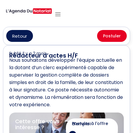
Retour
Postuler
Publié il y a 2 mois
Rédacteur d’actes H/F
Nous souhaitons développer l’équipe actuelle en
la dotant d’un clerc expérimenté capable de
superviser la gestion complète de dossiers
simples en droit de la famille, de leur constitution
à leur signature. Ce poste nécessite autonomie
et dynamisme. La rémunération sera fonction de
votre expérience.
Cette offre vous
Postuler à l'offre d'emploi
intéresse ?