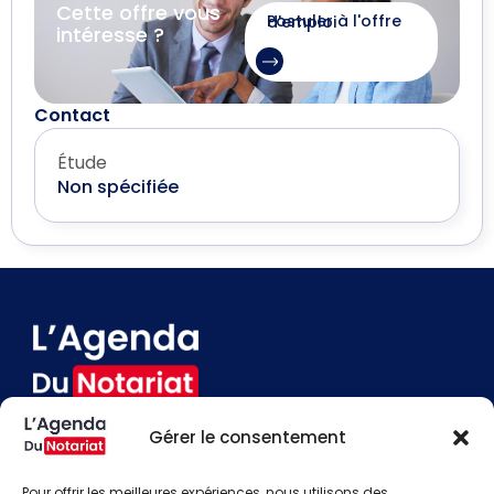
Cette offre vous
Postuler à l'offre d'emploi
intéresse ?
Contact
Étude
Non spécifiée
Gérer le consentement
Devenir annonceur
Contact
Pour offrir les meilleures expériences, nous utilisons des