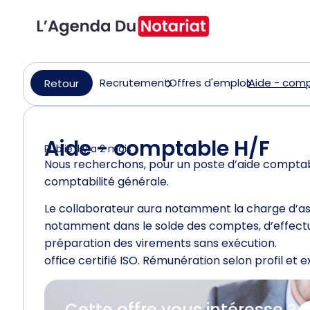
Recrutement
Offres d'emploi
Aide - comp
Retour
Aide - comptable H/F
Publié il y a 2 mois
Nous recherchons, pour un poste d’aide comptabl
comptabilité générale.
Le collaborateur aura notamment la charge d’ass
notamment dans le solde des comptes, d’effectue
préparation des virements sans exécution.
office certifié ISO. Rémunération selon profil et 
Cette offre vous intéresse ?