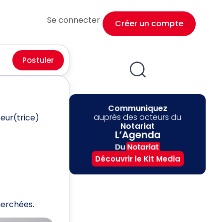
Se connecter
Créer un compte
Postuler
Communiquez
auprès des acteurs du
eur(trice)
Notariat
Découvrir le Kit Media
herchées.