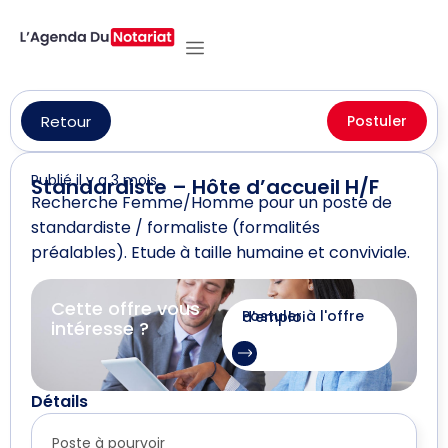
Retour
Postuler
Publié il y a 3 mois
Standardiste – Hôte d’accueil H/F
Recherche Femme/Homme pour un poste de
standardiste / formaliste (formalités
préalables). Etude à taille humaine et conviviale.
Cette offre vous
Postuler à l'offre d'emploi
intéresse ?
Détails
Poste à pourvoir