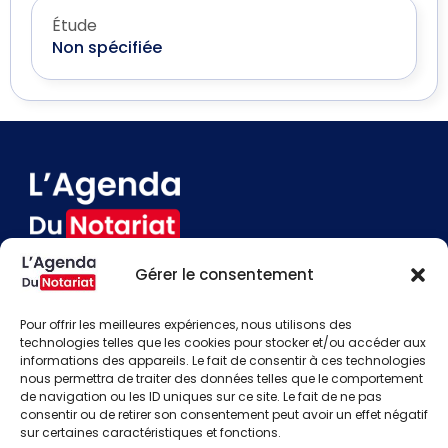
Étude
Non spécifiée
Gérer le consentement
Devenir annonceur
Contact
Pour offrir les meilleures expériences, nous utilisons des
Besoin d'aide
technologies telles que les cookies pour stocker et/ou accéder aux
informations des appareils. Le fait de consentir à ces technologies
Actualités
nous permettra de traiter des données telles que le comportement
Évènements
de navigation ou les ID uniques sur ce site. Le fait de ne pas
Offres d'emploi
consentir ou de retirer son consentement peut avoir un effet négatif
Candidats
sur certaines caractéristiques et fonctions.