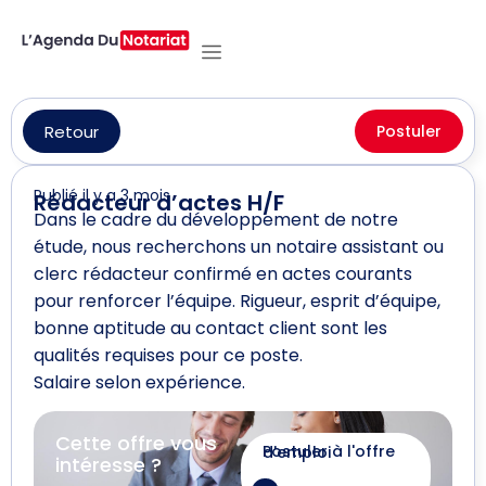
Retour
Postuler
Publié il y a 3 mois
Rédacteur d’actes H/F
Dans le cadre du développement de notre
étude, nous recherchons un notaire assistant ou
clerc rédacteur confirmé en actes courants
pour renforcer l’équipe. Rigueur, esprit d’équipe,
bonne aptitude au contact client sont les
qualités requises pour ce poste.
Salaire selon expérience.
Cette offre vous
Postuler à l'offre d'emploi
intéresse ?