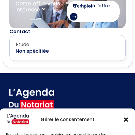
Cette offre vous
Postuler à l'offre d'emploi
intéresse ?
Contact
Étude
Non spécifiée
Gérer le consentement
Devenir annonceur
Contact
Pour offrir les meilleures expériences, nous utilisons des