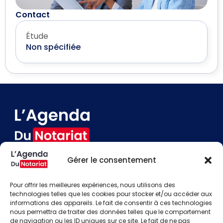
Contact
Étude
Non spécifiée
Gérer le consentement
Devenir annonceur
Contact
Pour offrir les meilleures expériences, nous utilisons des
Besoin d'aide
technologies telles que les cookies pour stocker et/ou accéder aux
informations des appareils. Le fait de consentir à ces technologies
Actualités
nous permettra de traiter des données telles que le comportement
Évènements
de navigation ou les ID uniques sur ce site. Le fait de ne pas