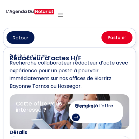
Retour
Postuler
Publié il y a 1 mois
Rédacteur d’actes H/F
Recherche collaborateur rédacteur d’acte avec
expérience pour un poste à pourvoir
immédiatement sur nos offices de Biarritz
Bayonne Tarnos ou Hossegor.
Cette offre vous
Postuler à l'offre d'emploi
intéresse ?
Détails