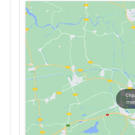
Cliq
mar