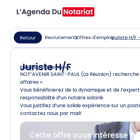
Recrutement
Offres d'emploi
Juriste H/F 
Retour
Juriste H/F
Publié il y a 4 semaines
NOT’AVENIR SAINT-PAUL (La Réunion) recherche u
affaires ».
Vous bénéficierez de la dynamique et de l’experti
responsabilité d’un notaire salarié.
Vous justifiez d’une solide expérience sur un pos
contactez nous par mail!
Cette offre vous intéresse ?