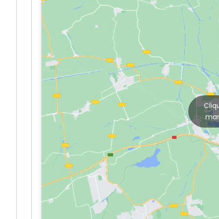
Cliq
mar