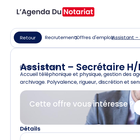
Recrutement
Offres d'emploi
Assistant – 
Retour
Assistant – Secrétaire H/
Publié il y a 1 mois
Accueil téléphonique et physique, gestion des ag
archivage. Polyvalence, rigueur, discrétion et sen
Cette offre vous intéresse ?
Détails