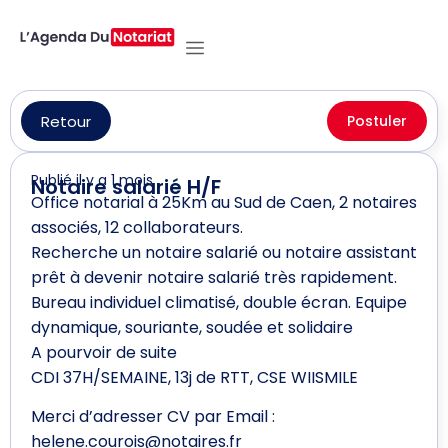
Retour
Postuler
Publié il y a 1 mois
Notaire salarié H/F
Office notarial à 25Km au Sud de Caen, 2 notaires
associés, 12 collaborateurs.
Recherche un notaire salarié ou notaire assistant
prêt à devenir notaire salarié très rapidement.
Bureau individuel climatisé, double écran. Equipe
dynamique, souriante, soudée et solidaire
A pourvoir de suite
CDI 37H/SEMAINE, 13j de RTT, CSE WIISMILE
Merci d’adresser CV par Email :
helene.courois@notaires.fr