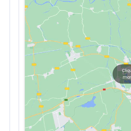
Cliq
mar