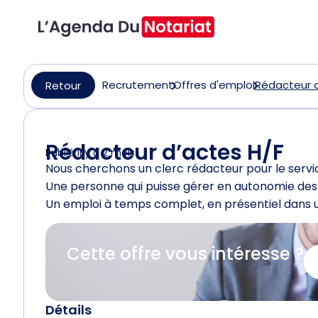
Recrutement
Offres d'emploi
Rédacteur d
Retour
Rédacteur d’actes H/F
Publié il y a 2 mois
Nous cherchons un clerc rédacteur pour le serv
Une personne qui puisse gérer en autonomie des 
Un emploi à temps complet, en présentiel dans u
Cette offre vous intéresse ?
Détails