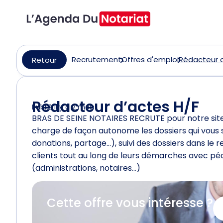
Recrutement
Offres d'emploi
Rédacteur d
Retour
Rédacteur d’actes H/F
Publié il y a 2 mois
BRAS DE SEINE NOTAIRES RECRUTE pour notre site 
charge de façon autonome les dossiers qui vous so
donations, partage…), suivi des dossiers dans l
clients tout au long de leurs démarches avec péd
(administrations, notaires…)
Cette offre vous intéresse ?