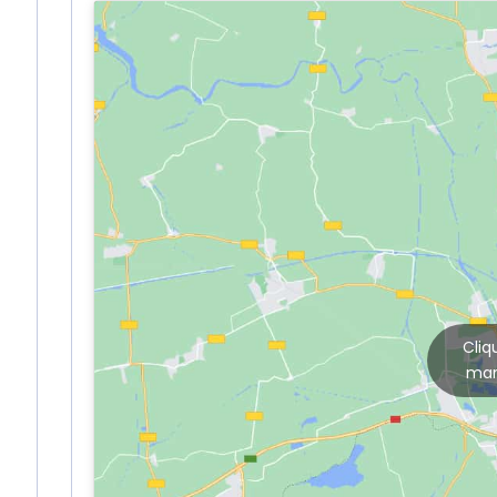
Cliq
mar