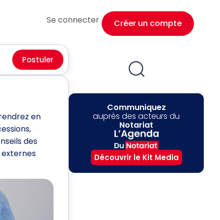
Se connecter
Créer un compte
Postuler
Communiquez
auprès des acteurs du
prendrez en
Notariat
cessions,
nseils des
s externes
Découvrir le Kit Media