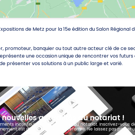
positions de Metz pour la 15e édition du Salon Régional d
er, promoteur, banquier ou tout autre acteur clé de ce se
représente une occasion unique de rencontrer vos futurs c
e présenter vos solutions à un public large et varié.
 nouvelles actualités du notariat !
ements incontournables du monde du notariat. Inscrivez-vous d
nement est ajouté sur notre plateforme. Ne laissez pas passer 