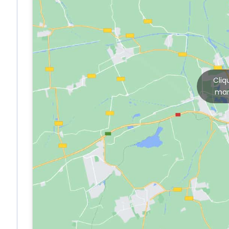
Cliq
mar