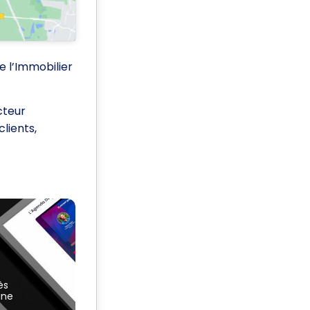
e l’Immobilier
cteur
lients,
ès
une