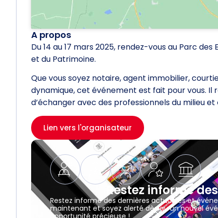
A propos
Du 14 au 17 mars 2025, rendez-vous au Parc des Ex
et du Patrimoine.
Que vous soyez notaire, agent immobilier, courti
dynamique, cet événement est fait pour vous. Il 
d’échanger avec des professionnels du milieu et d
Lien vers l'organisateur
Restez informé des
Restez informé des dernières actualités et évén
maintenant et soyez alerté dès qu’un nouvel évé
opportunité précieuse !