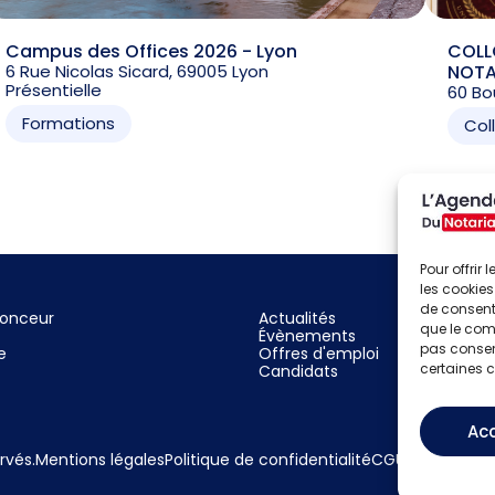
Campus des Offices 2026 - Lyon
COLL
6 Rue Nicolas Sicard, 69005 Lyon
NOTAR
Présentielle
60 Bo
Formations
Col
Pour offrir
les cookies
de consenti
nonceur
Actualités
que le comp
Évènements
pas consent
e
Offres d'emploi
certaines c
Candidats
Ac
rvés.
Mentions légales
Politique de confidentialité
CGU