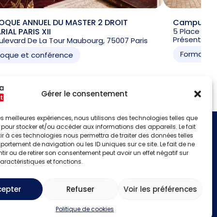
OQUE ANNUEL DU MASTER 2 DROIT
Campus des
IAL PARIS XII
5 Place D'a
Présentielle
ulevard De La Tour Maubourg, 75007 Paris
Formation
loque et conférence
Gérer le consentement
 les meilleures expériences, nous utilisons des technologies telles que
 pour stocker et/ou accéder aux informations des appareils. Le fait
r à ces technologies nous permettra de traiter des données telles
S'identifier
ortement de navigation ou les ID uniques sur ce site. Le fait de ne
Créer un compte
ir ou de retirer son consentement peut avoir un effet négatif sur
aractéristiques et fonctions.
cepter
Refuser
Voir les préférences
Politique de cookies