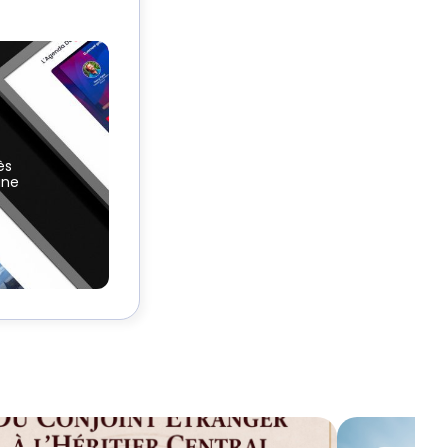
ès
une