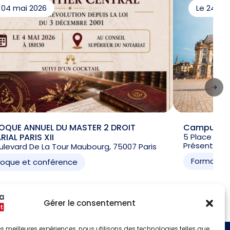
 04 mai 2026
Le 24 s
OQUE ANNUEL DU MASTER 2 DROIT
Campus des
IAL PARIS XII
5 Place D'a
Présentielle
ulevard De La Tour Maubourg, 75007 Paris
Formation
loque et conférence
Gérer le consentement
 les meilleures expériences, nous utilisons des technologies telles que