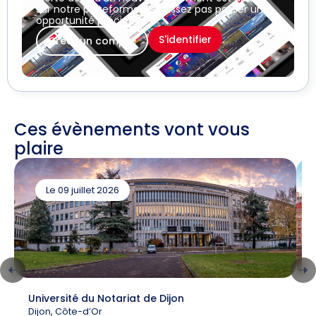
sur notre plateforme. Ne laissez pas passer une
opportunité précieuse !
S'identifier
Créer un compte
Ces évènements vont vous
plaire
Le 09 juillet 2026
Université du Notariat de Dijon
C
Dijon, Côte-d’Or
6