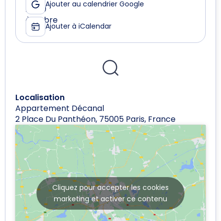
Ajouter au calendrier Google
25
08:30
octobre
à
Ajouter à iCalendar
2024
10:30
Localisation
Appartement Décanal
2 Place Du Panthéon, 75005 Paris, France
Cliquez pour accepter les cookies
marketing et activer ce contenu