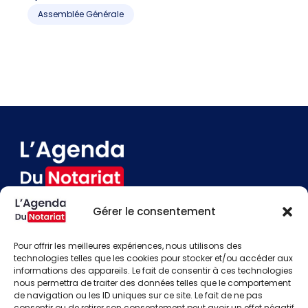
P
Assemblée Générale
Gérer le consentement
Devenir annonceur
Contact
Pour offrir les meilleures expériences, nous utilisons des
Besoin d'aide
technologies telles que les cookies pour stocker et/ou accéder aux
informations des appareils. Le fait de consentir à ces technologies
Actualités
nous permettra de traiter des données telles que le comportement
Évènements
de navigation ou les ID uniques sur ce site. Le fait de ne pas
Offres d'emploi
consentir ou de retirer son consentement peut avoir un effet négatif