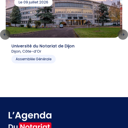
Le 09 juillet 2026
Université du Notariat de Dijon
C
Dijon, Côte-d’Or
6
P
Assemblée Générale