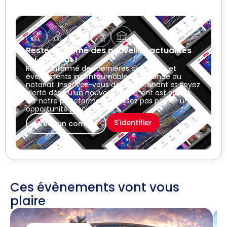
Restez informé des nouvelles actualités
du notariat !
Restez informé des dernières actualités et
événements incontournables du monde du
notariat. Inscrivez-vous dès maintenant et soyez
alerté dès qu’un nouvel événement est ajouté
sur notre plateforme. Ne laissez pas passer une
opportunité précieuse !
S'identifier
Créer un compte
Ces évènements vont vous
plaire