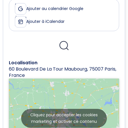
Le
De
Ajouter au calendrier Google
04
17:00
mars
à
Ajouter à iCalendar
2025
19:00
Localisation
60 Boulevard De La Tour Maubourg, 75007 Paris,
France
Cliquez pour accepter les cookies
marketing et activer ce contenu