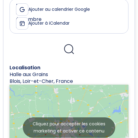
Le
De
Ajouter au calendrier Google
27
13:30
novembre
à
Ajouter à iCalendar
2025
19:00
Localisation
Halle aux Grains
Blois, Loir-et-Cher, France
Cliquez pour accepter les cookies
marketing et activer ce contenu