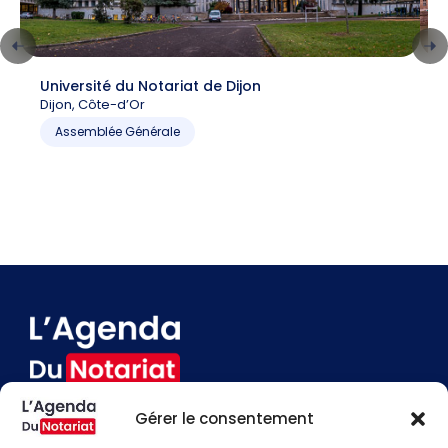
Université du Notariat de Dijon
C
Dijon, Côte-d’Or
6
P
Assemblée Générale
Gérer le consentement