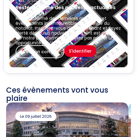
Restez informé des nouvelles actualités
du notariat !
Restez informé des dernières actualités et
événements incontournables du monde du
notariat. Inscrivez-vous dès maintenant et soyez
alerté dès qu’un nouvel événement est ajouté
sur notre plateforme. Ne laissez pas passer une
opportunité précieuse !
S'identifier
Créer un compte
Ces évènements vont vous
plaire
Le 09 juillet 2026