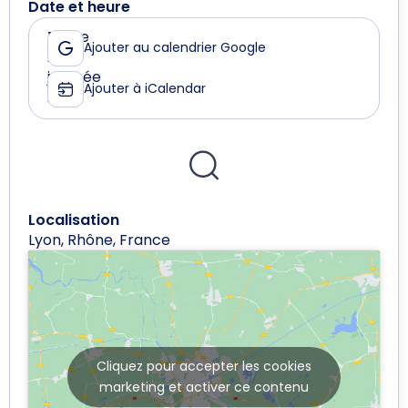
Date et heure
Le
Toute
Ajouter au calendrier Google
28
la
mai
journée
Ajouter à iCalendar
2026
Localisation
Lyon, Rhône, France
Cliquez pour accepter les cookies
marketing et activer ce contenu