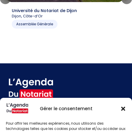
Université du Notariat de Dijon
C
Dijon, Côte-d’Or
6
P
Assemblée Générale
Gérer le consentement
Devenir annonceur
Contact
Pour offrir les meilleures expériences, nous utilisons des
Besoin d'aide
technologies telles que les cookies pour stocker et/ou accéder aux