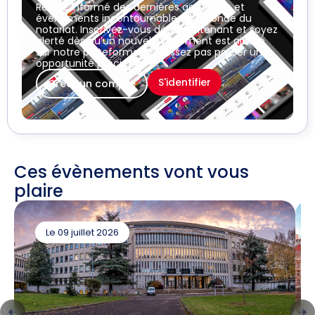
Restez informé des dernières actualités et
événements incontournables du monde du
notariat. Inscrivez-vous dès maintenant et soyez
alerté dès qu’un nouvel événement est ajouté
sur notre plateforme. Ne laissez pas passer une
opportunité précieuse !
S'identifier
Créer un compte
Ces évènements vont vous
plaire
Le 09 juillet 2026