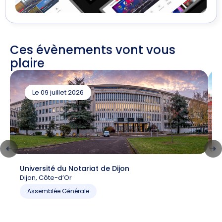
Ces évènements vont vous
plaire
Le 09 juillet 2026
Université du Notariat de Dijon
C
Dijon, Côte-d’Or
6
P
Assemblée Générale