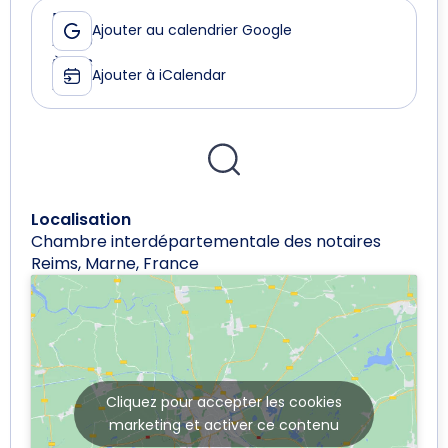
Le
De
Ajouter au calendrier Google
22
09:30
mars
à
Ajouter à iCalendar
2024
17:00
Localisation
Chambre interdépartementale des notaires
Reims, Marne, France
Cliquez pour accepter les cookies
marketing et activer ce contenu