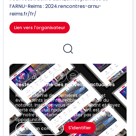
l’ARNU-Reims : 2024.rencontres-arnu-
reims.fr/fr/
Lien vers l'organisateur
Restez informé des nouvelles actualités
du notariat !
Restez informé des dernières actualités et
événements incontournables du monde du
notariat. Inscrivez-vous dès maintenant et soyez
alerté dès qu’un nouvel événement est ajouté
sur notre plateforme. Ne laissez pas passer une
opportunité précieuse !
S'identifier
Créer un compte