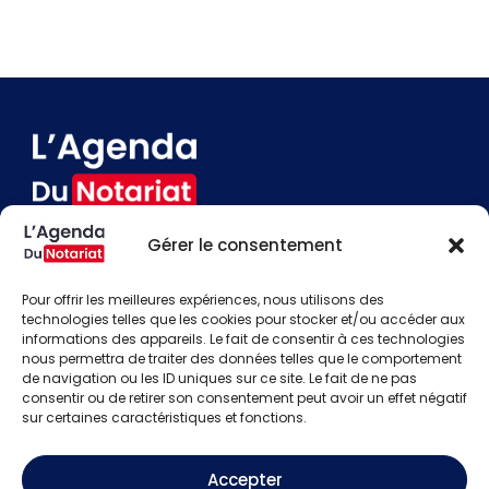
Gérer le consentement
Devenir annonceur
Contact
Pour offrir les meilleures expériences, nous utilisons des
Besoin d'aide
technologies telles que les cookies pour stocker et/ou accéder aux
informations des appareils. Le fait de consentir à ces technologies
Actualités
nous permettra de traiter des données telles que le comportement
Évènements
de navigation ou les ID uniques sur ce site. Le fait de ne pas
Offres d'emploi
consentir ou de retirer son consentement peut avoir un effet négatif
Candidats
sur certaines caractéristiques et fonctions.
S'identifier
Créer un compte
Accepter