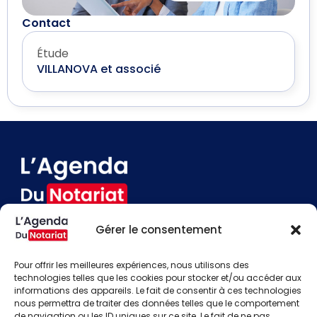
Contact
Étude
VILLANOVA et associé
Gérer le consentement
Devenir annonceur
Contact
Pour offrir les meilleures expériences, nous utilisons des
Besoin d'aide
technologies telles que les cookies pour stocker et/ou accéder aux
informations des appareils. Le fait de consentir à ces technologies
Actualités
nous permettra de traiter des données telles que le comportement
Évènements
de navigation ou les ID uniques sur ce site. Le fait de ne pas