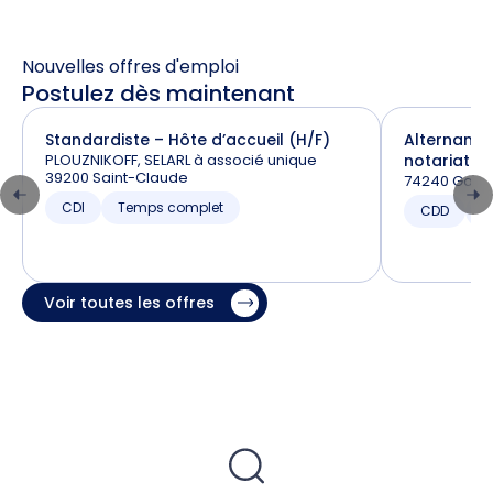
Nouvelles offres d'emploi
Postulez dès maintenant
Standardiste – Hôte d’accueil (H/F)
Alternance
PLOUZNIKOFF, SELARL à associé unique
notariat (H
39200 Saint-Claude
74240 Gaill
CDI
Temps complet
CDD
T
Voir toutes les offres