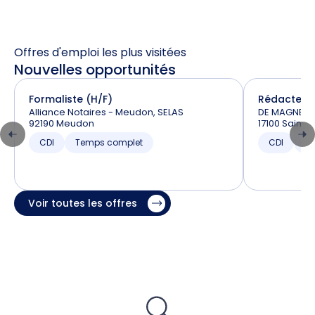
Offres d'emploi les plus visitées
Nouvelles opportunités
Formaliste (H/F)
Rédacteur 
Alliance Notaires - Meudon, SELAS
DE MAGNEVA
92190 Meudon
17100 Sainte
CDI
Temps complet
CDI
T
Voir toutes les offres