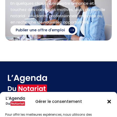
En quelques clics, publiez votre annonce et
touchez des candidats motivés, issus du monde
notarial : étudiants, professionnels en poste ou
en recherche de nouvelles opportunités.
Publier une offre d'emploi
Gérer le consentement
Devenir annonceur
Contact
Pour offrir les meilleures expériences, nous utilisons des