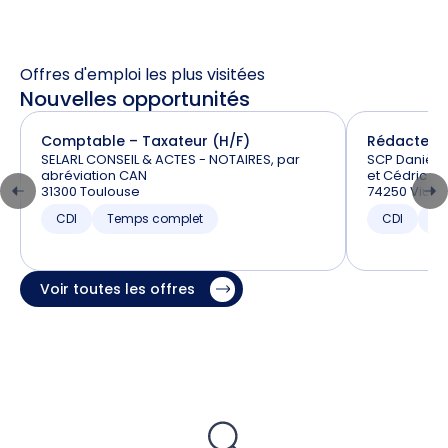
Offres d'emploi les plus visitées
Nouvelles opportunités
Comptable – Taxateur (H/F)
Rédacteur 
SELARL CONSEIL & ACTES - NOTAIRES, par
SCP Danièle
abréviation CAN
et Cédric BA
31300 Toulouse
74250 Viuz-
CDI
Temps complet
CDI
T
Voir toutes les offres