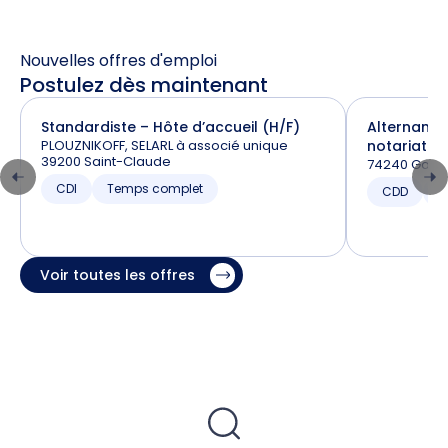
Nouvelles offres d'emploi
Postulez dès maintenant
Standardiste – Hôte d’accueil (H/F)
Alternance
PLOUZNIKOFF, SELARL à associé unique
notariat (H
39200 Saint-Claude
74240 Gaill
CDI
Temps complet
CDD
T
Voir toutes les offres