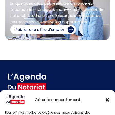
En quelques clics, publiez votre annonce et
touchez des candidats motivés, issus du monde
notarial : étudiants, professionnels en poste ou
en recherche de nouvelles opportunités.
Publier une offre d'emploi
Gérer le consentement
Devenir annonceur
Contact
Pour offrir les meilleures expériences, nous utilisons des