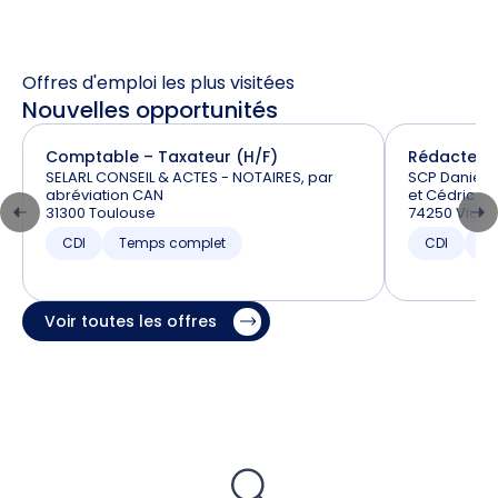
Offres d'emploi les plus visitées
Nouvelles opportunités
Comptable – Taxateur (H/F)
Rédacteur 
SELARL CONSEIL & ACTES - NOTAIRES, par
SCP Danièle
abréviation CAN
et Cédric BA
31300 Toulouse
74250 Viuz-
CDI
Temps complet
CDI
T
Voir toutes les offres