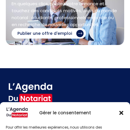
En quelques clics, publiez votre annonce et
touchez des candidats motivés, issus du monde
notarial : étudiants, professionnels en poste ou
en recherche de nouvelles opportunités.
Publier une offre d'emploi
Gérer le consentement
Devenir annonceur
Contact
Pour offrir les meilleures expériences, nous utilisons des