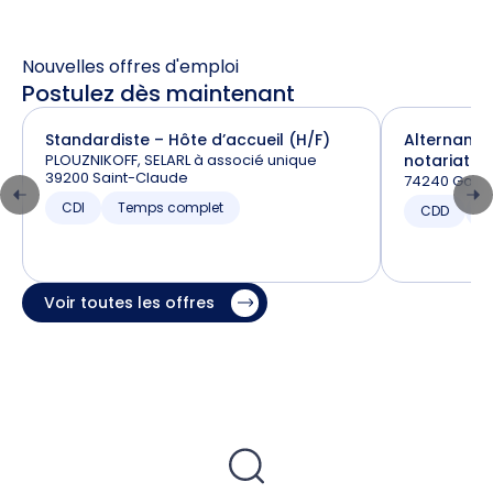
Nouvelles offres d'emploi
Postulez dès maintenant
Standardiste – Hôte d’accueil (H/F)
Alternance
PLOUZNIKOFF, SELARL à associé unique
notariat (H
39200 Saint-Claude
74240 Gaill
CDI
Temps complet
CDD
T
Voir toutes les offres