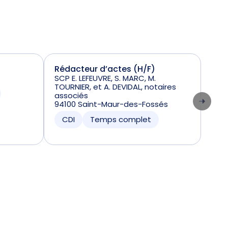
Rédacteur d’actes (H/F)
Not
SCP E. LEFEUVRE, S. MARC, M.
PIER
TOURNIER, et A. DEVIDAL, notaires
1930
associés
CD
94100 Saint-Maur-des-Fossés
CDI
Temps complet