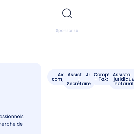
Sponsorisé
Aide -
Assistant
Juriste
Comptable
Assistan
comptable
–
– Taxateur
juridiqu
Secrétaire
notarial
s
essionnels
cherche de