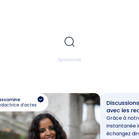
Sponsorisé
assamine
Discussions
édactrice d’actes
avec les re
Grâce à notr
instantanée i
échangez di