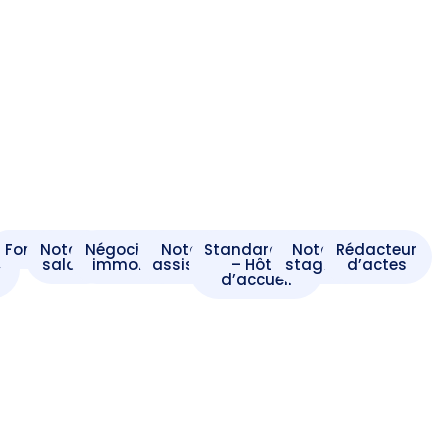
t
Formaliste
Notaire
Négociateur
Notaire
Standardiste
Notaire
Rédacteur
e
salarié
immobilier
assistant
– Hôte
stagiaire
d’actes
d’accueil