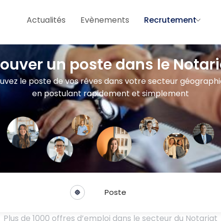
Actualités
Evènements
Recrutement
rouver un poste dans le Notari
uvez le poste de vos rêves dans votre secteur géograph
en postulant rapidement et simplement
Poste
Plus de 1000 offres d’emploi dans le secteur du Notariat