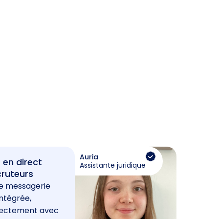
Auria
 en direct
Assistante juridique
cruteurs
e messagerie
ntégrée,
rectement avec