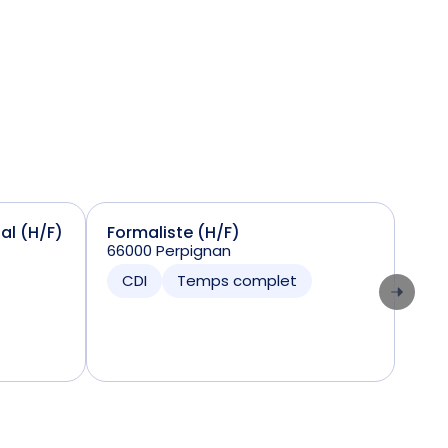
ial (H/F)
Formaliste (H/F)
Sta
66000 Perpignan
(H/
7424
CDI
Temps complet
CD