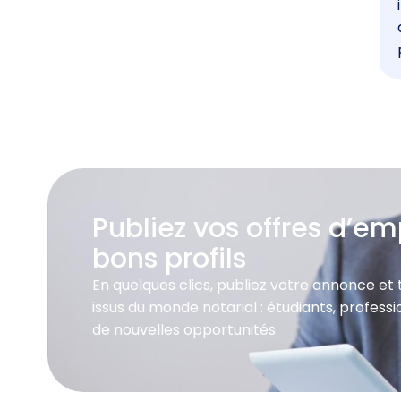
Publiez vos offres d’emp
bons profils
En quelques clics, publiez votre annonce et
issus du monde notarial : étudiants, profes
de nouvelles opportunités.