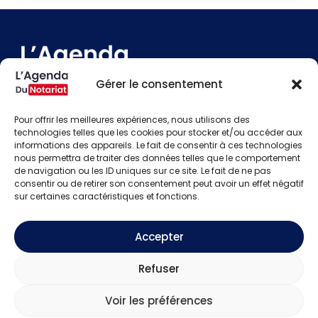
Gérer le consentement
Pour offrir les meilleures expériences, nous utilisons des
technologies telles que les cookies pour stocker et/ou accéder aux
Devenir annonceur
informations des appareils. Le fait de consentir à ces technologies
Contact
nous permettra de traiter des données telles que le comportement
Besoin d'aide
de navigation ou les ID uniques sur ce site. Le fait de ne pas
consentir ou de retirer son consentement peut avoir un effet négatif
Actualités
sur certaines caractéristiques et fonctions.
Évènements
Offres d'emploi
Candidats
Accepter
S'identifier
Créer un compte
Refuser
Voir les préférences
Mentions légales
Politique de confidentialité