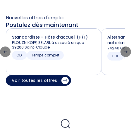
Nouvelles offres d'emploi
Postulez dès maintenant
Standardiste – Hôte d’accueil (H/F)
Alternance
PLOUZNIKOFF, SELARL à associé unique
notariat (H
39200 Saint-Claude
74240 Gaill
CDI
Temps complet
CDD
T
Voir toutes les offres