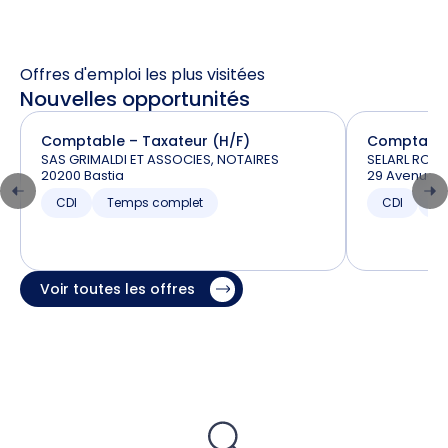
Offres d'emploi les plus visitées
Nouvelles opportunités
Comptable – Taxateur (H/F)
Comptable 
SAS GRIMALDI ET ASSOCIES, NOTAIRES
SELARL ROU
20200 Bastia
29 Avenue D
CDI
Temps complet
CDI
T
Voir toutes les offres