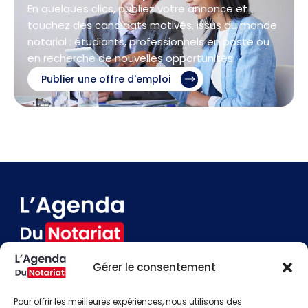
En quelques clics, publiez votre annonce et
touchez des candidats motivés, issus du monde
notarial : étudiants, professionnels en poste ou
en recherche de nouvelles opportunités.
Publier une offre d'emploi
Gérer le consentement
Devenir annonceur
Contact
Pour offrir les meilleures expériences, nous utilisons des