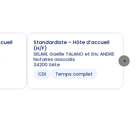
cueil
Standardiste – Hôte d’accueil
Not
(H/F)
SEL
307
SELARL Gaëlle TALANO et Eric ANDRE
Notaires associés
CD
34200 Sète
CDI
Temps complet