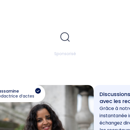
Sponsorisé
assamine
Discussions
édactrice d’actes
avec les re
Grâce à notr
instantanée i
échangez di