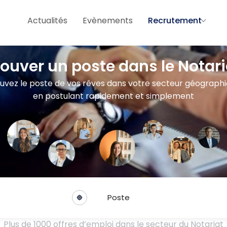
Actualités
Evènements
Recrutement
rouver un poste dans le Notari
uvez le poste de vos rêves dans votre secteur géograph
en postulant rapidement et simplement
Poste
Plus de 1000 offres d’emploi dans le secteur du Notariat