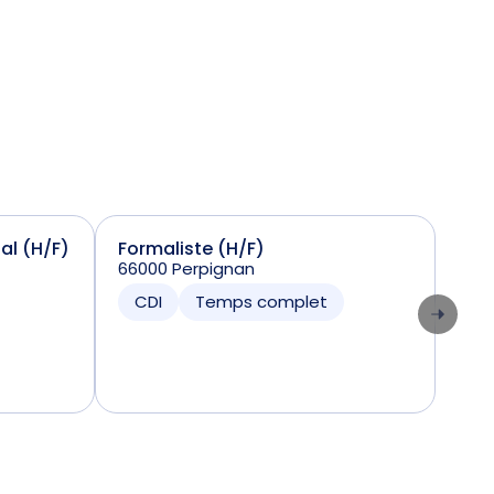
ial (H/F)
Formaliste (H/F)
Sta
66000 Perpignan
(H/
7424
CDI
Temps complet
CD