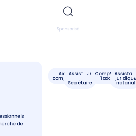
Sponsorisé
Aide -
Assistant
Juriste
Comptable
Assistan
comptable
–
– Taxateur
juridiqu
Secrétaire
notarial
s
essionnels
cherche de