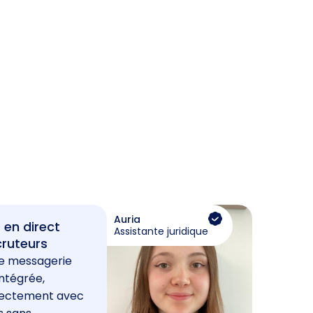
Auria
 en direct
Assistante juridique
cruteurs
e messagerie
ntégrée,
rectement avec