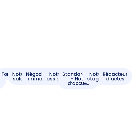
t
Formaliste
Notaire
Négociateur
Notaire
Standardiste
Notaire
Rédacteur
e
salarié
immobilier
assistant
– Hôte
stagiaire
d’actes
d’accueil