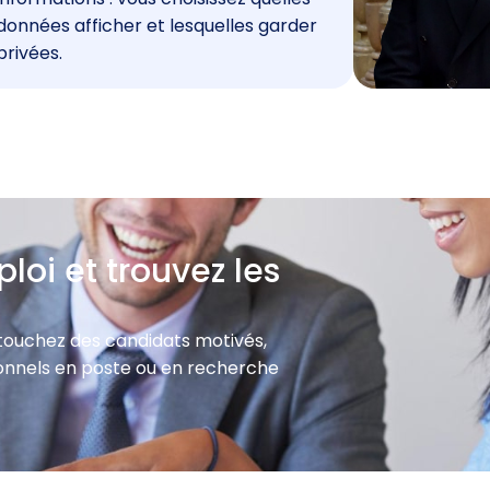
données afficher et lesquelles garder
privées.
loi et trouvez les
 touchez des candidats motivés,
sionnels en poste ou en recherche