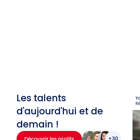
Les talents
Y
R
d'aujourd'hui et de
demain !
+30
Découvrir les profils