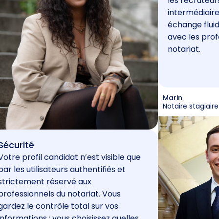
les recruteur
intermédiaire
échange fluid
avec les prof
notariat.
Marin
Notaire stagiaire
Sécurité
Votre profil candidat n’est visible que
par les utilisateurs authentifiés et
strictement réservé aux
professionnels du notariat. Vous
gardez le contrôle total sur vos
informations : vous choisissez quelles