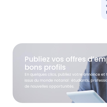
Publiez vos offres d’emp
bons profils
En quelques clics, publiez votre annonce et
issus du monde notarial : étudiants, profes
de nouvelles opportunités.