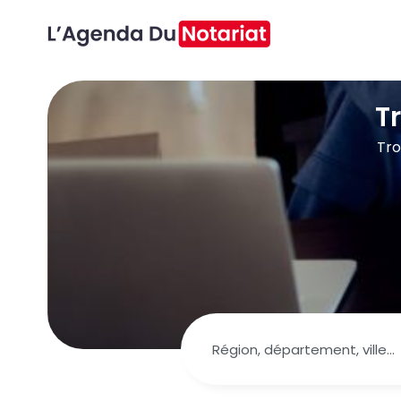
T
Tro