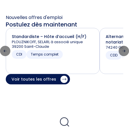
Nouvelles offres d'emploi
Postulez dès maintenant
Standardiste – Hôte d’accueil (H/F)
Alternance
PLOUZNIKOFF, SELARL à associé unique
notariat (H
39200 Saint-Claude
74240 Gaill
CDI
Temps complet
CDD
T
Voir toutes les offres