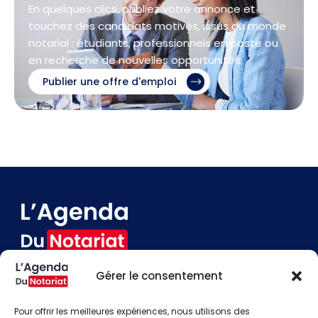
En quelques clics, publiez votre annonce et
touchez des candidats motivés, issus du monde
notarial : étudiants, professionnels en poste ou
en recherche de nouvelles opportunités.
Publier une offre d'emploi
Gérer le consentement
Devenir annonceur
Contact
Pour offrir les meilleures expériences, nous utilisons des