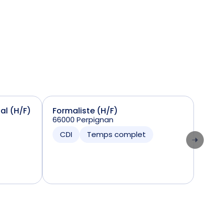
ial (H/F)
Formaliste (H/F)
Sta
66000 Perpignan
(H/
7424
CDI
Temps complet
CD