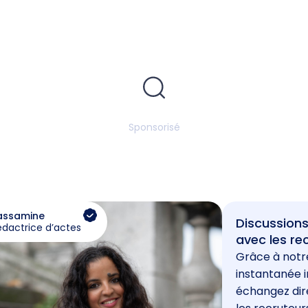
Sponsorisé
assamine
Discussions
édactrice d’actes
avec les re
Grâce à notr
instantanée i
échangez di