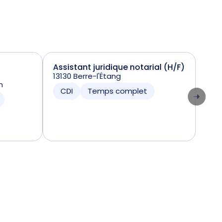
Assistant juridique notarial (H/F)
Réd
13130 Berre-l'Étang
ESP
n
8160
CDI
Temps complet
CD