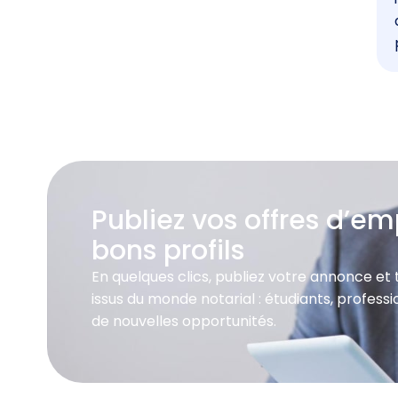
Publiez vos offres d’emp
bons profils
En quelques clics, publiez votre annonce et
issus du monde notarial : étudiants, profes
de nouvelles opportunités.