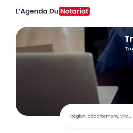
T
Tro