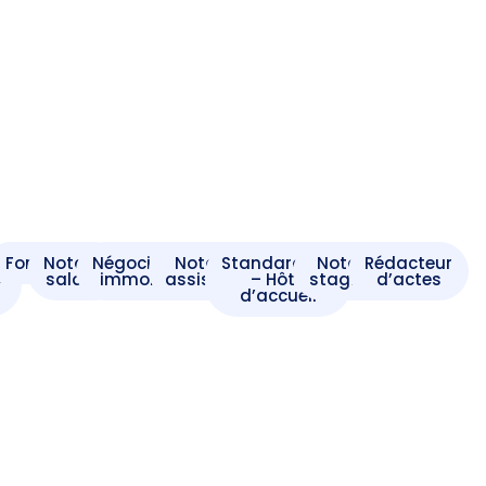
t
Formaliste
Notaire
Négociateur
Notaire
Standardiste
Notaire
Rédacteur
e
salarié
immobilier
assistant
– Hôte
stagiaire
d’actes
d’accueil