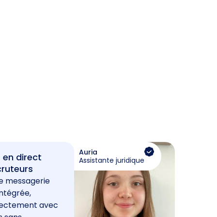
Auria
 en direct
Assistante juridique
cruteurs
e messagerie
ntégrée,
rectement avec