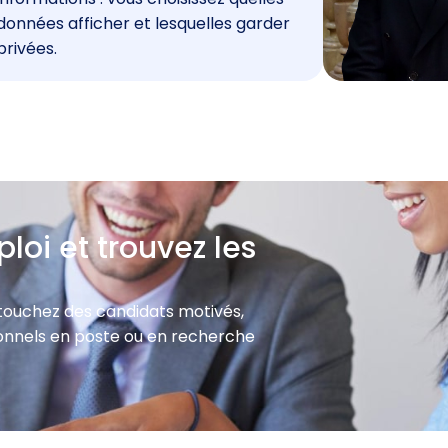
données afficher et lesquelles garder
privées.
loi et trouvez les
 touchez des candidats motivés,
sionnels en poste ou en recherche