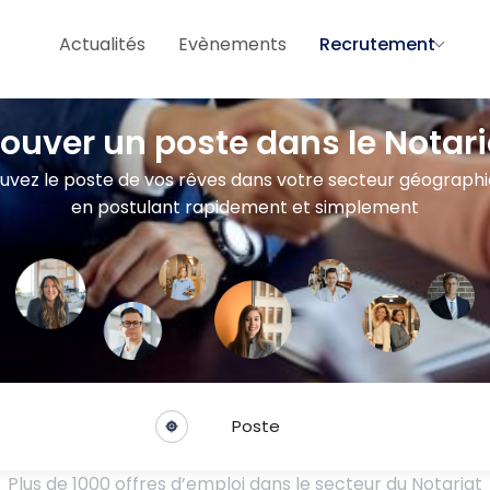
Actualités
Evènements
Recrutement
rouver un poste dans le Notari
uvez le poste de vos rêves dans votre secteur géograph
en postulant rapidement et simplement
Poste
Plus de 1000 offres d’emploi dans le secteur du Notariat