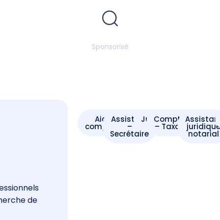
Sponsorisé
Aide -
Assistant
Juriste
Comptable
Assistan
comptable
–
– Taxateur
juridiqu
Secrétaire
notarial
s
essionnels
cherche de