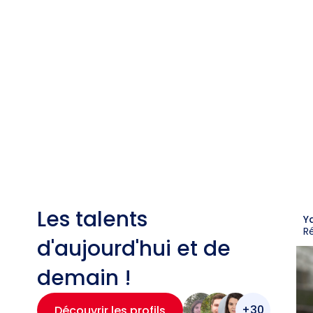
Les talents
Y
R
d'aujourd'hui et de
demain !
+30
Découvrir les profils