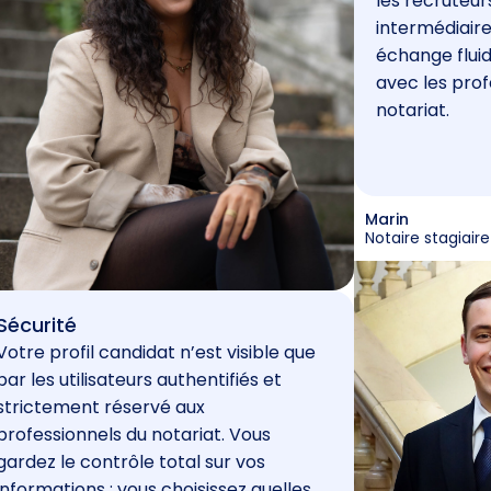
les recruteur
intermédiaire
échange fluid
avec les prof
notariat.
Marin
Notaire stagiaire
Sécurité
Votre profil candidat n’est visible que
par les utilisateurs authentifiés et
strictement réservé aux
professionnels du notariat. Vous
gardez le contrôle total sur vos
informations : vous choisissez quelles