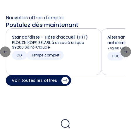
Nouvelles offres d'emploi
Postulez dès maintenant
Standardiste – Hôte d’accueil (H/F)
Alternance
PLOUZNIKOFF, SELARL à associé unique
notariat (H
39200 Saint-Claude
74240 Gaill
CDI
Temps complet
CDD
T
Voir toutes les offres