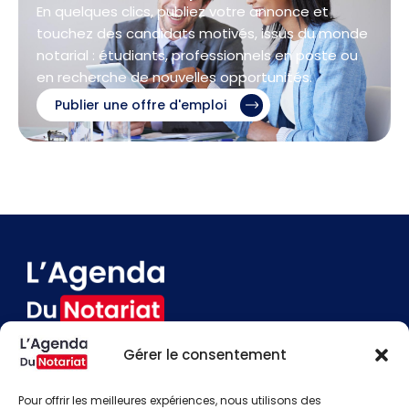
En quelques clics, publiez votre annonce et
touchez des candidats motivés, issus du monde
notarial : étudiants, professionnels en poste ou
en recherche de nouvelles opportunités.
Publier une offre d'emploi
Gérer le consentement
Devenir annonceur
Contact
Pour offrir les meilleures expériences, nous utilisons des