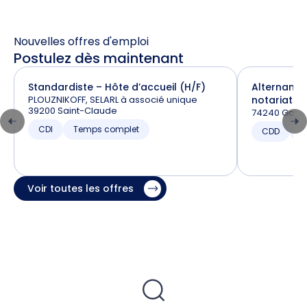
Nouvelles offres d'emploi
Postulez dès maintenant
Standardiste – Hôte d’accueil (H/F)
Alternance
PLOUZNIKOFF, SELARL à associé unique
notariat (H
39200 Saint-Claude
74240 Gaill
CDI
Temps complet
CDD
T
Voir toutes les offres