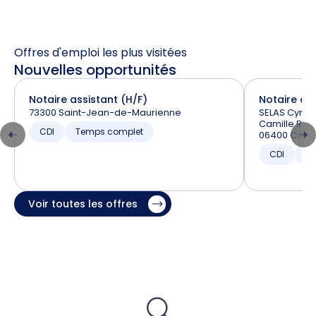
Offres d'emploi les plus visitées
Nouvelles opportunités
Notaire assistant (H/F)
Notaire ass
73300 Saint-Jean-de-Maurienne
SELAS Cyril 
Camille RAY
CDI
Temps complet
06400 Cann
CDI
T
Voir toutes les offres