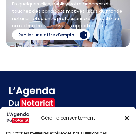
En quelques clics, publiez votre annonce et
touchez des candidats motivés, issus du monde
notarial : étudiants, professionnels en poste ou
en recherche de nouvelles opportunités.
Publier une offre d'emploi
Gérer le consentement
Devenir annonceur
Contact
Pour offrir les meilleures expériences, nous utilisons des