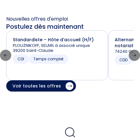
Nouvelles offres d'emploi
Postulez dès maintenant
Standardiste – Hôte d’accueil (H/F)
Alternance
PLOUZNIKOFF, SELARL à associé unique
notariat (H
39200 Saint-Claude
74240 Gaill
CDI
Temps complet
CDD
T
Voir toutes les offres