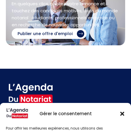
En quelques clics, publiez votre annonce et
touchez des candidats motivés, issus du monde
notarial : étudiants, professionnels en poste ou
en recherche de nouvelles opportunités.
Publier une offre d'emploi
Gérer le consentement
Devenir annonceur
Contact
Pour offrir les meilleures expériences, nous utilisons des