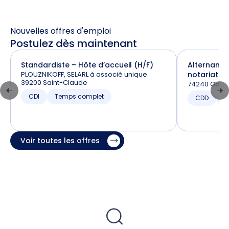
Nouvelles offres d'emploi
Postulez dès maintenant
Standardiste – Hôte d’accueil (H/F)
Alternance
PLOUZNIKOFF, SELARL à associé unique
notariat (H
39200 Saint-Claude
74240 Gaill
CDI
Temps complet
CDD
T
Voir toutes les offres