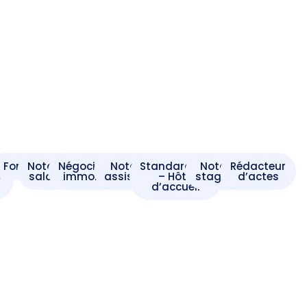
t
Formaliste
Notaire
Négociateur
Notaire
Standardiste
Notaire
Rédacteur
e
salarié
immobilier
assistant
– Hôte
stagiaire
d’actes
d’accueil