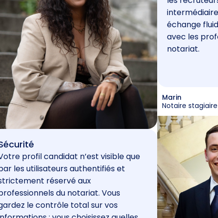
les recruteur
intermédiaire
échange fluid
avec les prof
notariat.
Marin
Notaire stagiaire
Sécurité
Votre profil candidat n’est visible que
par les utilisateurs authentifiés et
strictement réservé aux
professionnels du notariat. Vous
gardez le contrôle total sur vos
informations : vous choisissez quelles