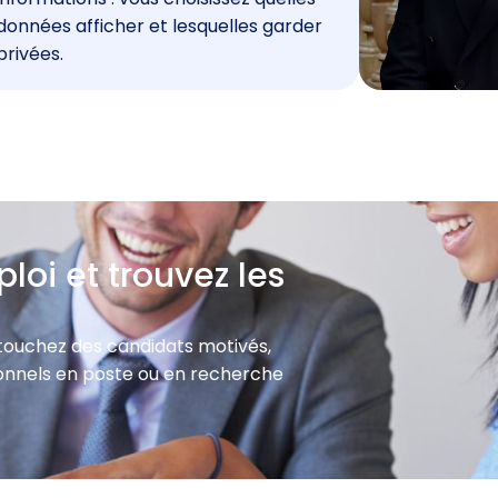
données afficher et lesquelles garder
privées.
loi et trouvez les
 touchez des candidats motivés,
sionnels en poste ou en recherche