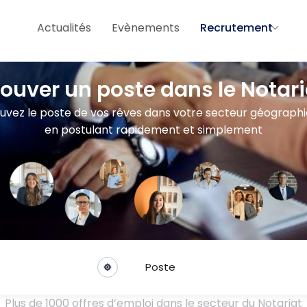
Actualités
Evènements
Recrutement
rouver un poste dans le Notari
uvez le poste de vos rêves dans votre secteur géograph
en postulant rapidement et simplement
Poste
Plus de 1000 offres d’emploi dans le secteur du Notariat