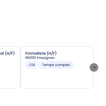
ial (H/F)
Formaliste (H/F)
Sta
66000 Perpignan
(H/
7424
CDI
Temps complet
CD