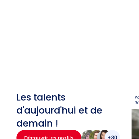
Les talents
Y
R
d'aujourd'hui et de
demain !
+30
Découvrir les profils