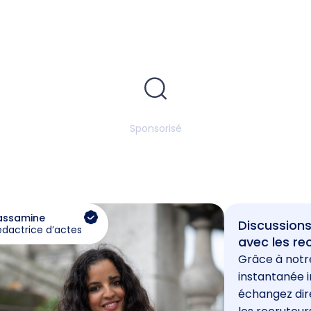
Sponsorisé
assamine
Discussions
édactrice d’actes
avec les re
Grâce à notr
instantanée i
échangez di