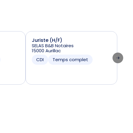
Juriste (H/F)
Sta
SELAS B&B Notaires
(H/
15000 Aurillac
SELA
641
CDI
Temps complet
C