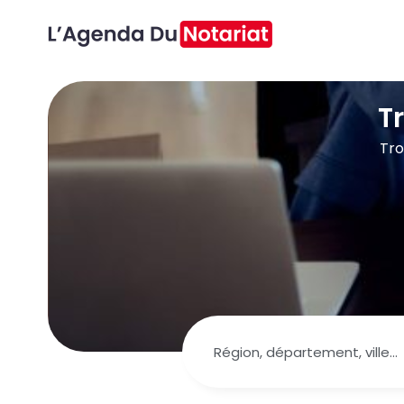
T
Tro