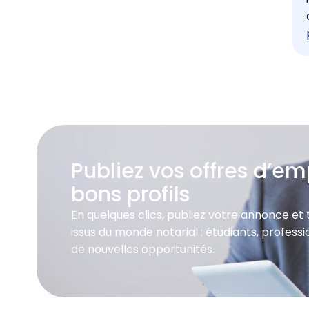
Publiez vos offres d’emp
bons profils
En quelques clics, publiez votre annonce et
issus du monde notarial : étudiants, profes
de nouvelles opportunités.