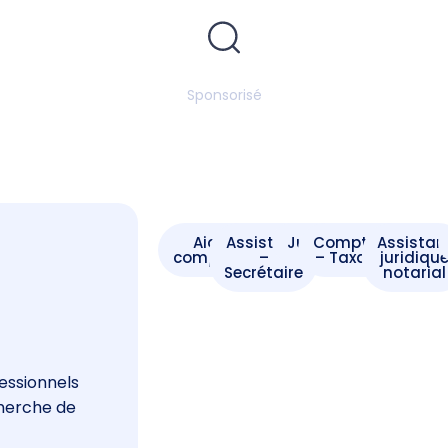
Sponsorisé
Aide -
Assistant
Juriste
Comptable
Assistan
comptable
–
– Taxateur
juridiqu
Secrétaire
notarial
s
essionnels
cherche de