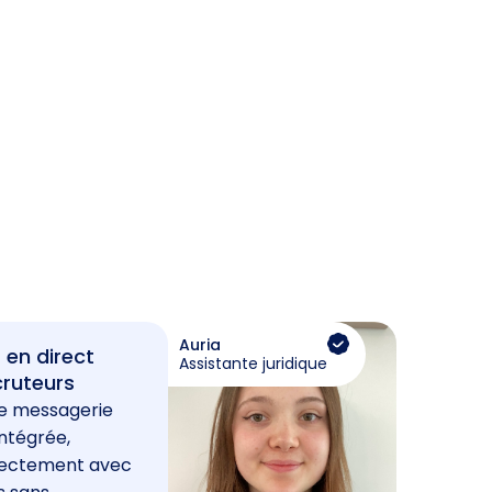
Auria
 en direct
Assistante juridique
cruteurs
e messagerie
ntégrée,
rectement avec