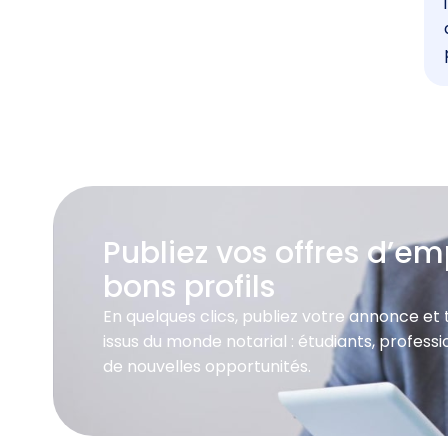
Publiez vos offres d’emp
bons profils
En quelques clics, publiez votre annonce et
issus du monde notarial : étudiants, profes
de nouvelles opportunités.