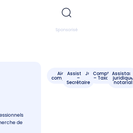
Sponsorisé
Aide -
Assistant
Juriste
Comptable
Assistan
comptable
–
– Taxateur
juridiqu
Secrétaire
notarial
s
essionnels
cherche de