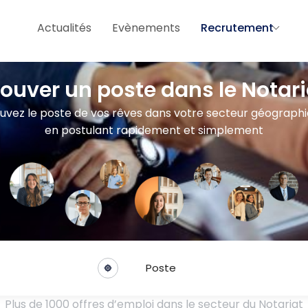
Actualités
Evènements
Recrutement
rouver un poste dans le Notari
uvez le poste de vos rêves dans votre secteur géograph
en postulant rapidement et simplement
Poste
Plus de 1000 offres d’emploi dans le secteur du Notariat