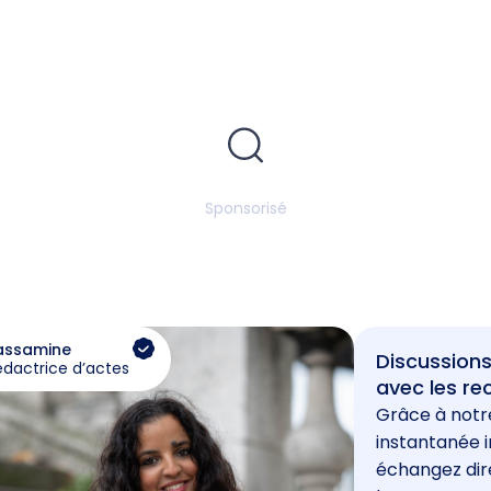
Sponsorisé
assamine
Discussions
édactrice d’actes
avec les re
Grâce à notr
instantanée i
échangez di