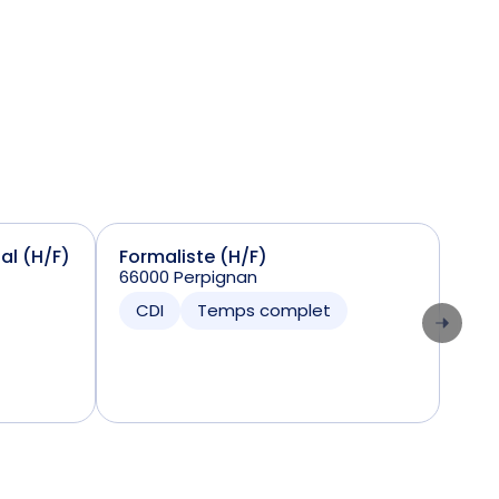
ial (H/F)
Formaliste (H/F)
Sta
66000 Perpignan
(H/
7424
CDI
Temps complet
CD