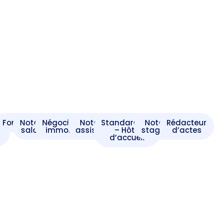
t
Formaliste
Notaire
Négociateur
Notaire
Standardiste
Notaire
Rédacteur
e
salarié
immobilier
assistant
– Hôte
stagiaire
d’actes
d’accueil