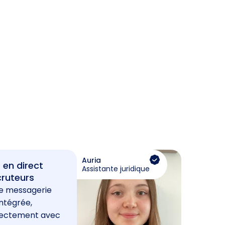
Auria
 en direct
Assistante juridique
cruteurs
e messagerie
ntégrée,
rectement avec