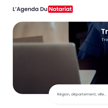
T
Tro