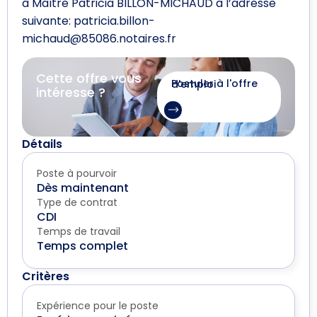
à Maître Patricia BILLON-MICHAUD à l’adresse
suivante: patricia.billon-
michaud@85086.notaires.fr
Cette offre vous
Postuler à l'offre d'emploi
intéresse ?
Détails
Poste à pourvoir
Dès maintenant
Type de contrat
CDI
Temps de travail
Temps complet
Critères
Expérience pour le poste