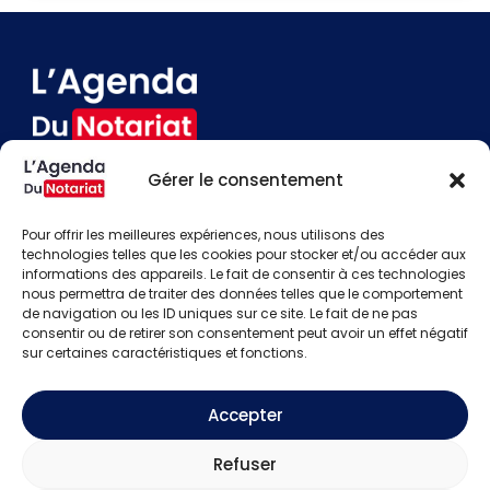
Gérer le consentement
Devenir annonceur
Contact
Pour offrir les meilleures expériences, nous utilisons des
Besoin d'aide
technologies telles que les cookies pour stocker et/ou accéder aux
informations des appareils. Le fait de consentir à ces technologies
Actualités
nous permettra de traiter des données telles que le comportement
Évènements
de navigation ou les ID uniques sur ce site. Le fait de ne pas
Offres d'emploi
consentir ou de retirer son consentement peut avoir un effet négatif
Candidats
sur certaines caractéristiques et fonctions.
S'identifier
Créer un compte
Accepter
Mentions légales
Refuser
Politique de confidentialité