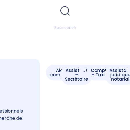
Sponsorisé
Aide -
Assistant
Juriste
Comptable
Assistan
comptable
–
– Taxateur
juridiqu
Secrétaire
notarial
s
essionnels
cherche de