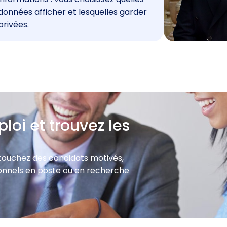
données afficher et lesquelles garder
privées.
loi et trouvez les
 touchez des candidats motivés,
sionnels en poste ou en recherche