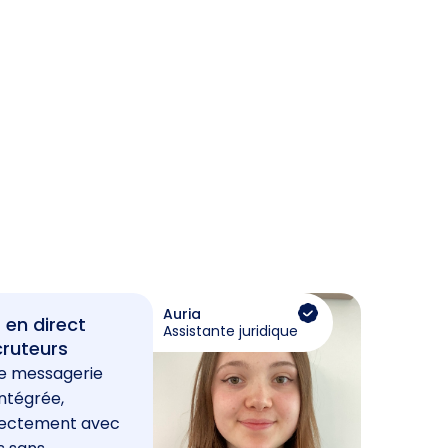
Auria
 en direct
Assistante juridique
cruteurs
e messagerie
ntégrée,
rectement avec