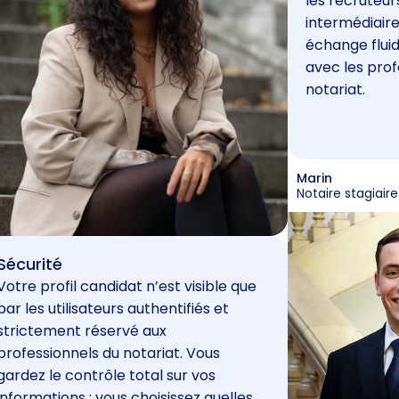
les recruteur
intermédiaire
échange fluid
avec les prof
notariat.
Marin
Notaire stagiaire
Sécurité
Votre profil candidat n’est visible que
par les utilisateurs authentifiés et
strictement réservé aux
professionnels du notariat. Vous
gardez le contrôle total sur vos
informations : vous choisissez quelles