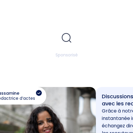
Sponsorisé
assamine
Discussions
édactrice d’actes
avec les re
Grâce à notr
instantanée i
échangez di