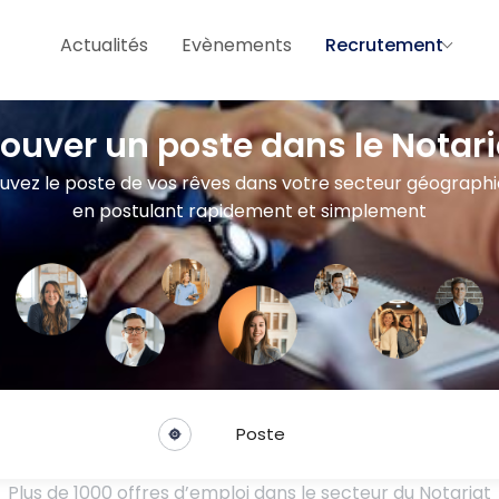
Actualités
Evènements
Recrutement
rouver un poste dans le Notari
uvez le poste de vos rêves dans votre secteur géograph
en postulant rapidement et simplement
Poste
Plus de 1000 offres d’emploi dans le secteur du Notariat