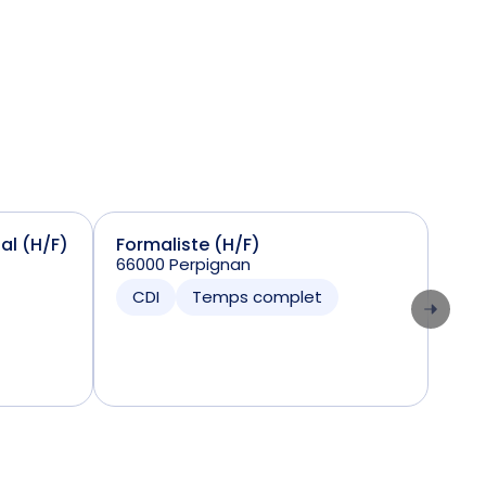
ial (H/F)
Formaliste (H/F)
Sta
66000 Perpignan
(H/
7424
CDI
Temps complet
CD