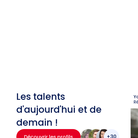
Les talents
Y
R
d'aujourd'hui et de
demain !
+30
Découvrir les profils