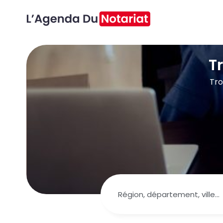
T
Tro