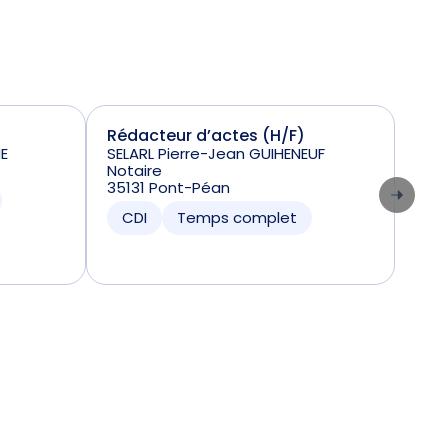
Rédacteur d’actes (H/F)
Not
E
SELARL Pierre-Jean GUIHENEUF
7500
Notaire
CD
35131 Pont-Péan
CDI
Temps complet