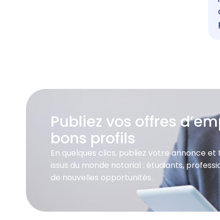
Publiez vos offres d’emp
bons profils
En quelques clics, publiez votre annonce et
issus du monde notarial : étudiants, profes
de nouvelles opportunités.