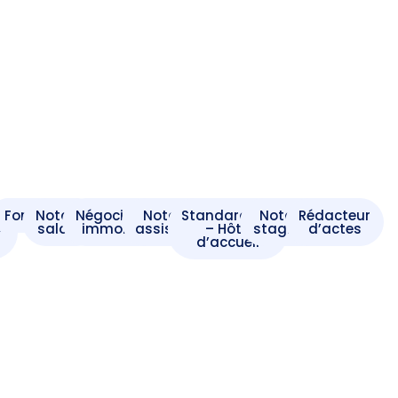
t
Formaliste
Notaire
Négociateur
Notaire
Standardiste
Notaire
Rédacteur
e
salarié
immobilier
assistant
– Hôte
stagiaire
d’actes
d’accueil