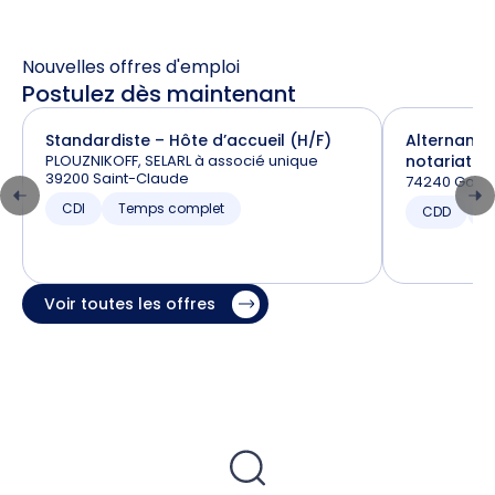
Nouvelles offres d'emploi
Postulez dès maintenant
Standardiste – Hôte d’accueil (H/F)
Alternance
PLOUZNIKOFF, SELARL à associé unique
notariat (H
39200 Saint-Claude
74240 Gaill
CDI
Temps complet
CDD
T
Voir toutes les offres