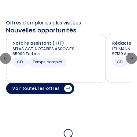
Offres d'emploi les plus visitées
Nouvelles opportunités
Notaire assistant (H/F)
Rédacteur 
SELAS CCT, NOTAIRES ASSOCIES
LEHMANN et 
65000 Tarbes
57130 Ars-s
CDI
Temps complet
CDI
T
Voir toutes les offres