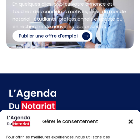
En quelques clics, publiez votre annonce et
touchez des candidats motivés, issus du monde
notarial : étudiants, professionnels en poste ou
en recherche de nouvelles opportunités.
Publier une offre d'emploi
Gérer le consentement
Devenir annonceur
Contact
Pour offrir les meilleures expériences, nous utilisons des