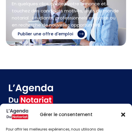
En quelques clics, publiez votre annonce et
touchez des candidats motivés, issus du monde
notarial : étudiants, professionnels en poste ou
en recherche de nouvelles opportunités.
Publier une offre d'emploi
Gérer le consentement
Devenir annonceur
Contact
Pour offrir les meilleures expériences, nous utilisons des