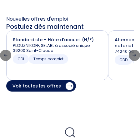
Nouvelles offres d'emploi
Postulez dès maintenant
Standardiste – Hôte d’accueil (H/F)
Alternance
PLOUZNIKOFF, SELARL à associé unique
notariat (H
39200 Saint-Claude
74240 Gaill
CDI
Temps complet
CDD
T
Voir toutes les offres