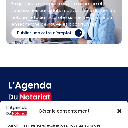
En quelques clics, publiez votre annonce et
touchez des candidats motivés, issus du monde
notarial : étudiants, professionnels en poste ou
en recherche de nouvelles opportunités.
Publier une offre d'emploi
Gérer le consentement
Devenir annonceur
Contact
Pour offrir les meilleures expériences, nous utilisons des