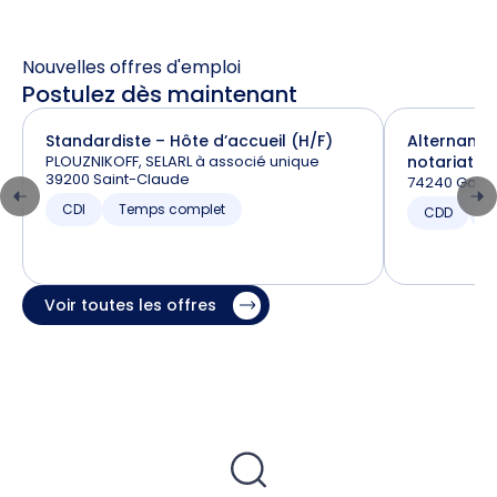
Nouvelles offres d'emploi
Postulez dès maintenant
Standardiste – Hôte d’accueil (H/F)
Alternance
PLOUZNIKOFF, SELARL à associé unique
notariat (H
39200 Saint-Claude
74240 Gaill
CDI
Temps complet
CDD
T
Voir toutes les offres