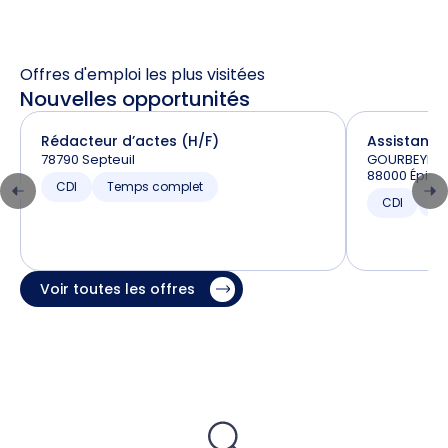
Offres d'emploi les plus visitées
Nouvelles opportunités
Rédacteur d’actes (H/F)
Assistant –
78790 Septeuil
GOURBEYRE e
88000 Épina
CDI
Temps complet
CDI
T
Voir toutes les offres