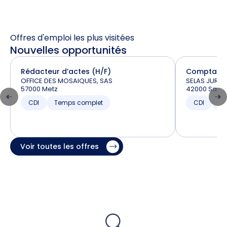
Offres d'emploi les plus visitées
Nouvelles opportunités
Rédacteur d’actes (H/F)
Comptable 
OFFICE DES MOSAIQUES, SAS
SELAS JURIT
57000 Metz
42000 Saint
CDI
Temps complet
CDI
T
Voir toutes les offres