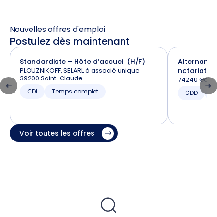
Nouvelles offres d'emploi
Postulez dès maintenant
Standardiste – Hôte d’accueil (H/F)
Alternance
PLOUZNIKOFF, SELARL à associé unique
notariat (H
39200 Saint-Claude
74240 Gaill
CDI
Temps complet
CDD
T
Voir toutes les offres