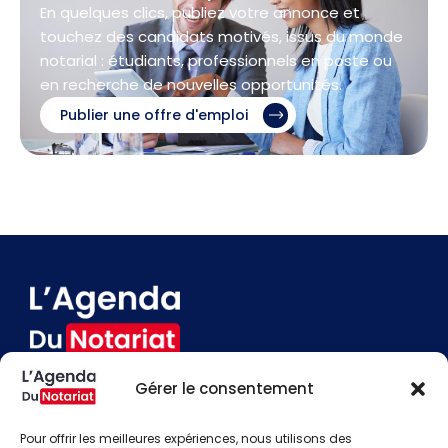
En quelques clics, publiez votre annonce et
touchez des candidats motivés, issus du monde
notarial : étudiants, professionnels en poste ou
en recherche de nouvelles opportunités.
Publier une offre d'emploi
Gérer le consentement
Devenir annonceur
Contact
Pour offrir les meilleures expériences, nous utilisons des