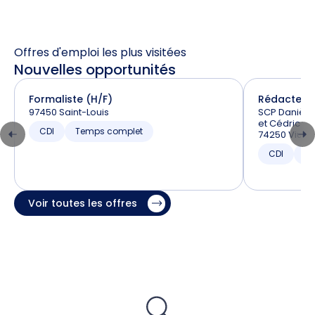
Offres d'emploi les plus visitées
Nouvelles opportunités
Formaliste (H/F)
Rédacteur 
97450 Saint-Louis
SCP Danièle
et Cédric BA
CDI
Temps complet
74250 Viuz-
CDI
T
Voir toutes les offres