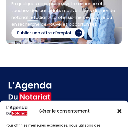
En quelques clics, publiez votre annonce et
touchez des candidats motivés, issus du monde
notarial : étudiants, professionnels en poste ou
en recherche de nouvelles opportunités.
Publier une offre d'emploi
Gérer le consentement
Devenir annonceur
Contact
Pour offrir les meilleures expériences, nous utilisons des