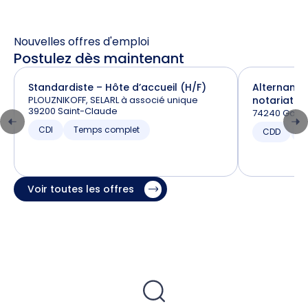
Nouvelles offres d'emploi
Postulez dès maintenant
Standardiste – Hôte d’accueil (H/F)
Alternance
PLOUZNIKOFF, SELARL à associé unique
notariat (H
39200 Saint-Claude
74240 Gaill
CDI
Temps complet
CDD
T
Voir toutes les offres