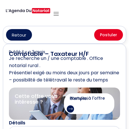
Retour
Postuler
Publié il y a 3 mois
Comptable – Taxateur H/F
Je recherche un / une comptable . Office
notarial rural .
Présentiel exigé au moins deux jours par semaine
– possibilité de télétravail le reste du temps
Cette offre vous
Postuler à l'offre d'emploi
intéresse ?
Détails