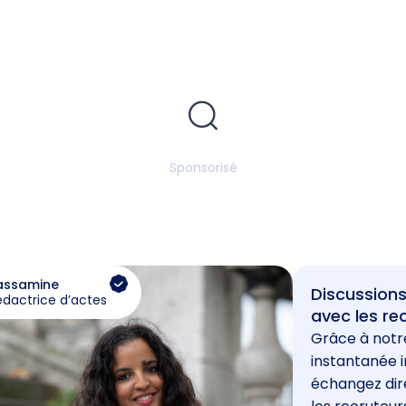
Sponsorisé
assamine
Discussions
édactrice d’actes
avec les re
Grâce à notr
instantanée i
échangez di