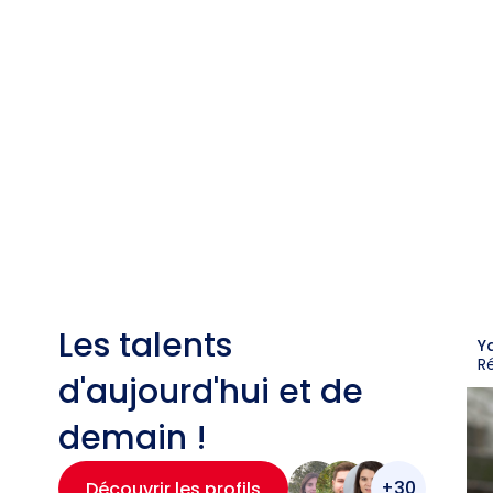
Les talents
Y
R
d'aujourd'hui et de
demain !
+30
Découvrir les profils