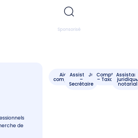
Sponsorisé
Aide -
Assistant
Juriste
Comptable
Assistan
comptable
–
– Taxateur
juridiqu
Secrétaire
notarial
s
essionnels
cherche de