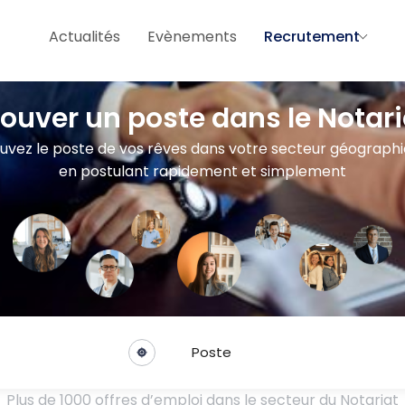
Actualités
Evènements
Recrutement
rouver un poste dans le Notari
uvez le poste de vos rêves dans votre secteur géograph
en postulant rapidement et simplement
Poste
Plus de 1000 offres d’emploi dans le secteur du Notariat