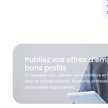
Publiez vos offres d’emp
bons profils
En quelques clics, publiez votre annonce et
issus du monde notarial : étudiants, profes
de nouvelles opportunités.