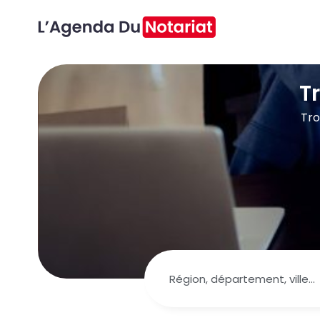
T
Tro