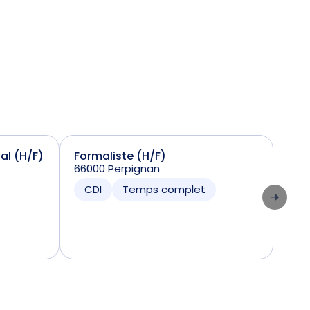
ial (H/F)
Formaliste (H/F)
Sta
66000 Perpignan
(H/
7424
CDI
Temps complet
CD