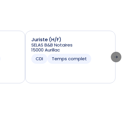
Juriste (H/F)
Sta
SELAS B&B Notaires
(H/
15000 Aurillac
SELA
641
CDI
Temps complet
C