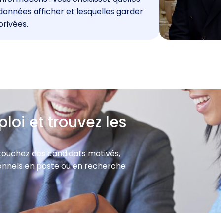
données afficher et lesquelles garder
privées.
loi et trouvez les
 touchez des candidats motivés,
sionnels en poste ou en recherche