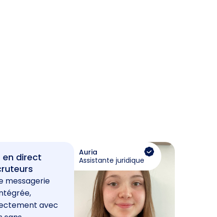
Auria
 en direct
Assistante juridique
cruteurs
e messagerie
ntégrée,
rectement avec