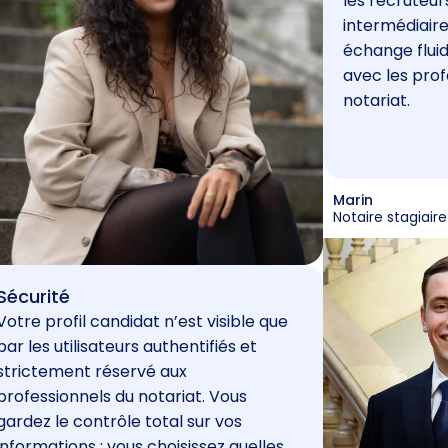
les recruteur
intermédiaire
échange fluid
avec les prof
notariat.
Marin
Notaire stagiaire
Sécurité
Votre profil candidat n’est visible que
par les utilisateurs authentifiés et
strictement réservé aux
professionnels du notariat. Vous
gardez le contrôle total sur vos
informations : vous choisissez quelles