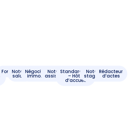
t
Formaliste
Notaire
Négociateur
Notaire
Standardiste
Notaire
Rédacteur
e
salarié
immobilier
assistant
– Hôte
stagiaire
d’actes
d’accueil