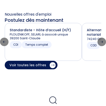
Nouvelles offres d'emploi
Postulez dès maintenant
Standardiste – Hôte d’accueil (H/F)
Alternance
PLOUZNIKOFF, SELARL à associé unique
notariat (H
39200 Saint-Claude
74240 Gaill
CDI
Temps complet
CDD
T
Voir toutes les offres