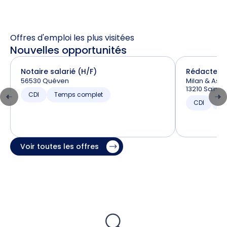
Offres d'emploi les plus visitées
Nouvelles opportunités
Notaire salarié (H/F)
Rédacteur 
56530 Quéven
Milan & Asso
13210 Sain
CDI
Temps complet
CDI
T
Voir toutes les offres