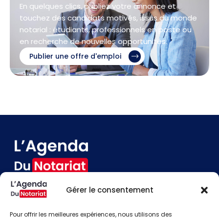
En quelques clics, publiez votre annonce et
touchez des candidats motivés, issus du monde
notarial : étudiants, professionnels en poste ou
en recherche de nouvelles opportunités.
Publier une offre d'emploi
Gérer le consentement
Devenir annonceur
Contact
Pour offrir les meilleures expériences, nous utilisons des