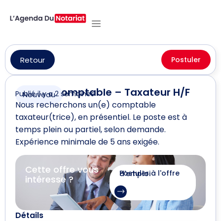
Retour
Postuler
Comptable – Taxateur H/F
Publié il y a 2 semaines
Nouveau
Nous recherchons un(e) comptable
taxateur(trice), en présentiel. Le poste est à
temps plein ou partiel, selon demande.
Expérience minimale de 5 ans exigée.
Cette offre vous
Postuler à l'offre d'emploi
intéresse ?
Détails