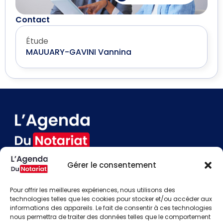
Contact
Étude
MAUUARY-GAVINI Vannina
Gérer le consentement
Devenir annonceur
Contact
Pour offrir les meilleures expériences, nous utilisons des
Besoin d'aide
technologies telles que les cookies pour stocker et/ou accéder aux
informations des appareils. Le fait de consentir à ces technologies
Actualités
nous permettra de traiter des données telles que le comportement
Évènements